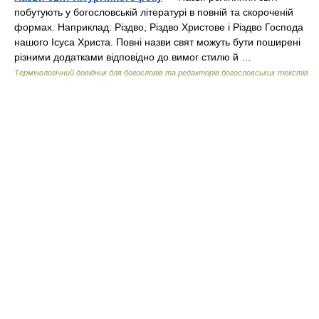
побутують у богословській літературі в повній та скороченій
формах. Наприклад: Різдво, Різдво Христове і Різдво Господа
нашого Ісуса Христа. Повні назви свят можуть бути поширені
різними додатками відповідно до вимог стилю й …
Термінологічний довідник для богословів та редакторів богословських текстів