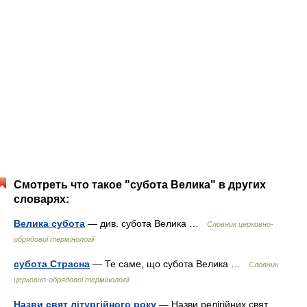
Смотреть что такое "субота Велика" в других
словарях:
Велика субота
— див. субота Велика …
Словник церковно-
обрядової термінології
субота Страсна
— Те саме, що субота Велика …
Словник
церковно-обрядової термінології
Назви свят літургійного року
— Назви релігійних свят