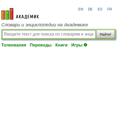
EN
DE
ES
FR
academic.ru
Словари и энциклопедии на Академике
Найти!
Толкования
Переводы
Книги
Игры ⚽