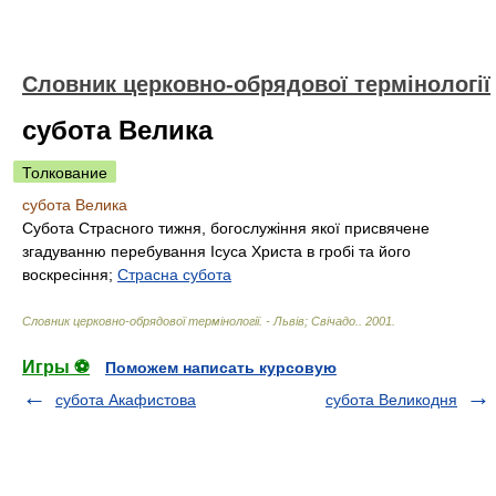
Словник церковно-обрядової термінології
субота Велика
Толкование
субота Велика
Субота Страсного тижня, богослужіння якої присвячене
згадуванню перебування Ісуса Христа в гробі та його
воскресіння;
Страсна субота
Словник церковно-обрядової термінології. - Львів; Свічадо.
.
2001
.
Игры ⚽
Поможем написать курсовую
субота Акафистова
субота Великодня